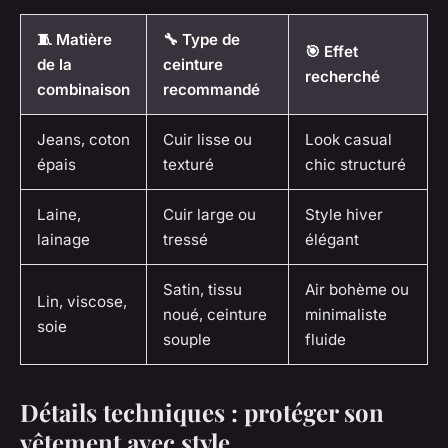
🧵 Matière
🔧 Type de
🎯 Effet
de la
ceinture
recherché
combinaison
recommandé
Jeans, coton
Cuir lisse ou
Look casual
épais
texturé
chic structuré
Laine,
Cuir large ou
Style hiver
lainage
tressé
élégant
Satin, tissu
Air bohème ou
Lin, viscose,
noué, ceinture
minimaliste
soie
souple
fluide
Détails techniques : protéger son
vêtement avec style