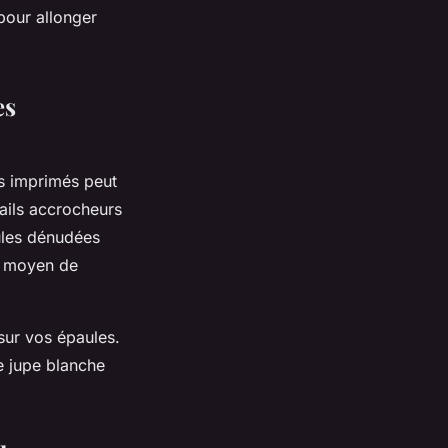
pour allonger
es
es imprimés peut
tails accrocheurs
aules dénudées
t moyen de
 sur vos épaules.
e jupe blanche