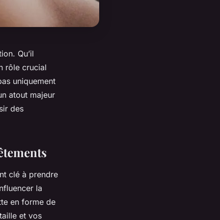
on. Qu’il
 rôle crucial
t pas uniquement
 un atout majeur
sir des
vêtements
nt clé à prendre
nfluencer la
tte en forme de
aille et vos