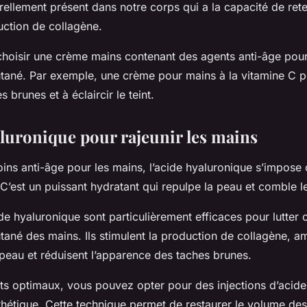
llement présent dans notre corps qui a la capacité de reten
uction de collagène.
choisir une crème mains contenant des agents anti-âge pou
cutané. Par exemple, une crème pour mains à la vitamine C p
s brunes et à éclaircir le teint.
aluronique pour rajeunir les mains
oins anti-âge pour les mains, l’acide hyaluronique s’impos
C’est un puissant hydratant qui repulpe la peau et comble le
ide hyaluronique sont particulièrement efficaces pour lutter 
utané des mains. Ils stimulent la production de collagène, a
la peau et réduisent l’apparence des taches brunes.
ats optimaux, vous pouvez opter pour des injections d’acid
hétique. Cette technique permet de restaurer le volume des