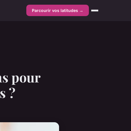
Parcourir vos latitudes →
ns pour
s ?