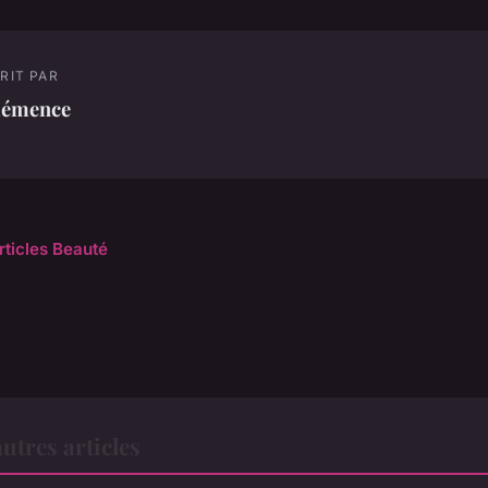
RIT PAR
lémence
rticles Beauté
utres articles