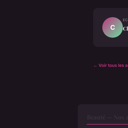
EC
C
C
← Voir tous les a
Beauté — Nos a