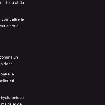
ir l’eau et de
r combattre le
eut aider à
e comme un
s rides.
contre le
méliorent
e hyaluronique
 mains et de