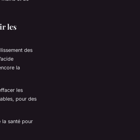
r les
llissement des
’acide
encore la
ffacer les
urables, pour des
 la santé pour