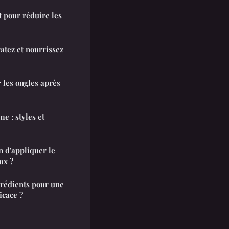
t pour réduire les
ratez et nourrissez
r les ongles après
e : styles et
n d'appliquer le
ux ?
grédients pour une
icace ?