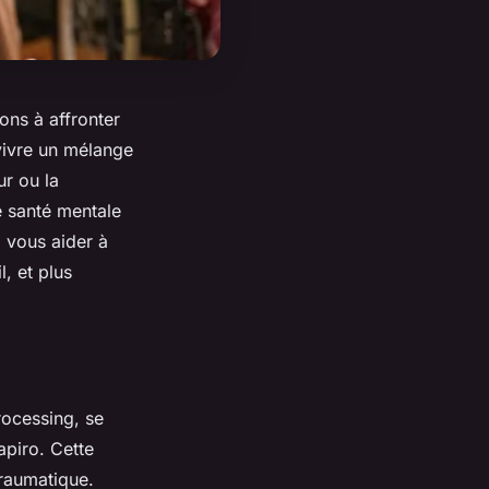
yons à affronter
vivre un mélange
ur ou la
e santé mentale
a vous aider à
, et plus
rocessing, se
apiro. Cette
traumatique.