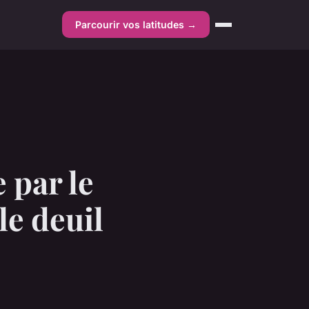
Parcourir vos latitudes →
 par le
e deuil