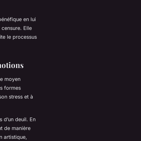
bénéfique en lui
 censure. Elle
lite le processus
motions
mme moyen
es formes
on stress et à
s d’un deuil. En
nt de manière
 artistique,