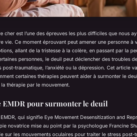
re cher est l’une des épreuves les plus difficiles que nous a
re vie. Ce moment éprouvant peut amener une personne à 
ons, allant de la tristesse à la colère, en passant par la pe
ertaines personnes, le deuil peut déclencher des troubles d
ss post-traumatique, l’anxiété ou la dépression. Cet article v
ent certaines thérapies peuvent aider à surmonter le deuil
t la thérapie par le mouvement.
e EMDR pour surmonter le deuil
le EMDR, qui signifie Eye Movement Desensitization and Rep
pie novatrice mise au point par la psychologue Francine Sh
e sur les mouvements oculaires pour traiter le stress post-