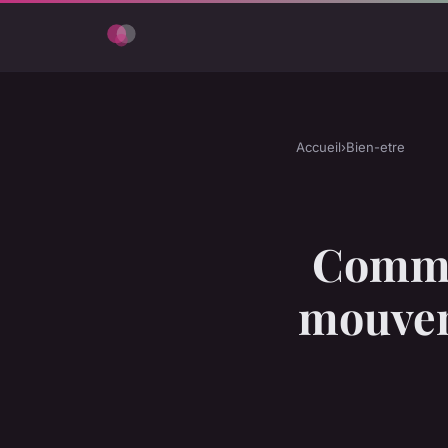
Accueil
›
Bien-etre
Commen
mouvem