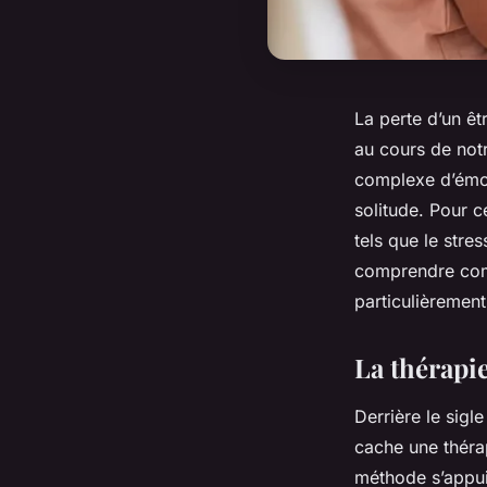
La perte d’un êt
au cours de not
complexe d’émoti
solitude. Pour c
tels que le stre
comprendre comm
particulièremen
La thérapi
Derrière le sig
cache une théra
méthode s’appui