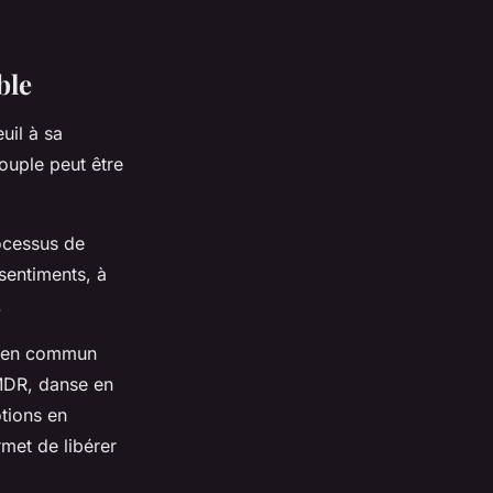
ble
uil à sa
couple peut être
ocessus de
sentiments, à
.
nt en commun
EMDR, danse en
tions en
met de libérer